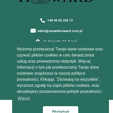
+48 56 62 234 13
salon@susanhooward.com.pl
ul. Szewska 13, Toruń
Możemy przetwarzać Twoje dane osobowe oraz
używać plików cookies w celu świadczenia
ZAOBSERWUJ NAS NA FACEBOOKU ORAZ INSTAGRAMIE
usług oraz prowadzenia statystyk. Więcej
informacji o tym jak przetwarzamy Twoje dane
osobowe znajdziesz w naszej polityce
prywatności. Klikając "Zezwalaj na wszystkie",
wyrażasz zgodę na zapis plików cookies, oraz
akceptujesz postanowienia polityki prywatności.
Więcej
Projekt i wykonanie
Kramiges Technology
Copyright 2022 Susan Hooward
Akceptuje