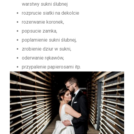
warstwy sukni ślubnej
rozprucie siatki na dekolcie
rozerwanie koronek,
popsucie zamka,
poplamienie sukni ślubnej,
zrobienie dziur w sukni,
oderwanie rękawów,
przypalenie papierosami itp.